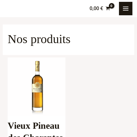
Aller
MAI
0,00
€
au
ME
contenu
Nos produits
Vieux Pineau