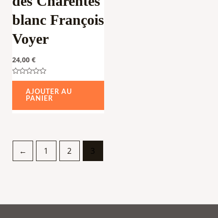
des Charentes
blanc François
Voyer
24,00
€
Note
0
AJOUTER AU
sur
PANIER
5
←
1
2
3