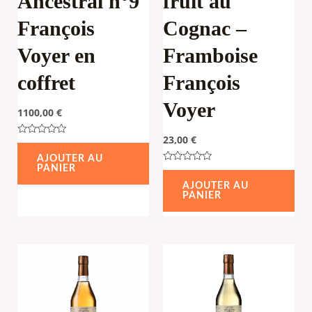
Ancestral n°9
fruit au
François
Cognac –
Voyer en
Framboise
coffret
François
Voyer
1100,00
€
23,00
€
Note
0
AJOUTER AU
sur
PANIER
5
Note
0
AJOUTER AU
sur
PANIER
5