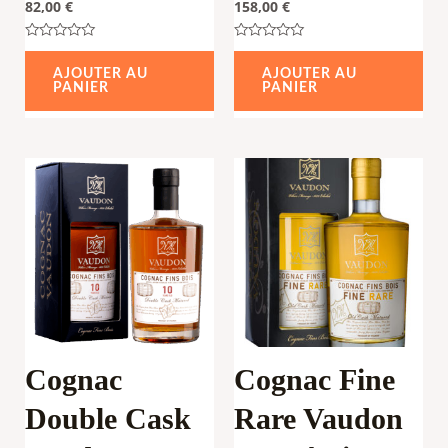
82,00
€
158,00
€
Note
Note
0
0
AJOUTER AU
AJOUTER AU
sur
sur
PANIER
PANIER
5
5
Cognac
Cognac Fine
Double Cask
Rare Vaudon