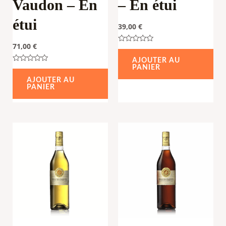
Vaudon – En
– En étui
étui
39,00
€
71,00
€
Note
0
AJOUTER AU
sur
PANIER
Note
5
0
AJOUTER AU
sur
PANIER
5