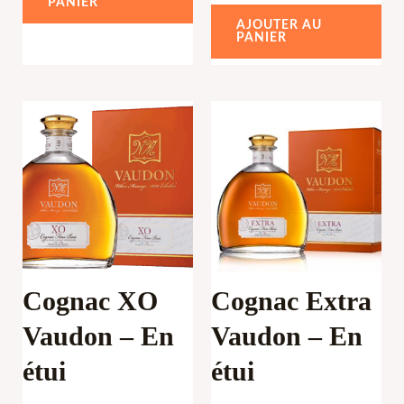
PANIER
5
Note
0
AJOUTER AU
sur
PANIER
5
Cognac XO
Cognac Extra
Vaudon – En
Vaudon – En
étui
étui