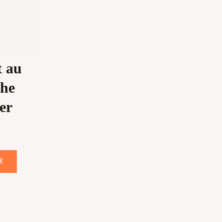
t au
che
er
R