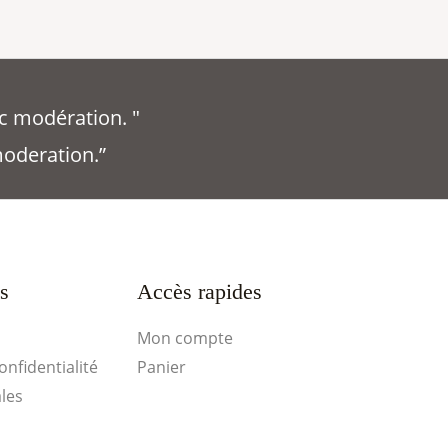
c modération. "
moderation.”
es
Accès rapides
Mon compte
onfidentialité
Panier
les