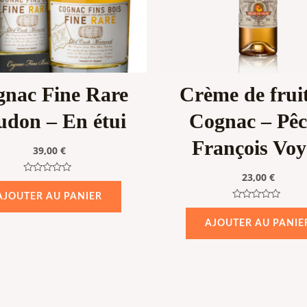
nac Fine Rare
Crème de frui
udon – En étui
Cognac – Pê
François Voy
39,00
€
23,00
€
Note
0
AJOUTER AU PANIER
sur
5
Note
0
AJOUTER AU PANIE
sur
5