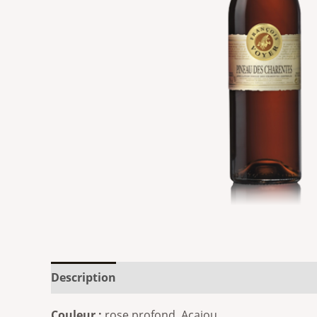
Description
Informations complémentaires
Couleur :
rose profond, Acajou