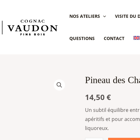
NOS ATELIERS
VISITE DU
QUESTIONS
CONTACT
Pineau des Ch
quantité
de
14,50
€
Pineau
des
Un subtil équilibre ent
Charentes
apéritifs et pour acc
rosé
liquoreux.
François