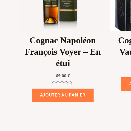
Cognac Napoléon
Cog
François Voyer – En
Va
étui
69,00
€
Note
0
AJOUTER AU PANIER
sur
5