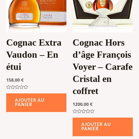
Cognac Extra
Cognac Hors
Vaudon – En
d’âge François
étui
Voyer – Carafe
Cristal en
158,00
€
coffret
Note
0
AJOUTER AU
sur
1200,00
€
PANIER
5
Note
0
AJOUTER AU
sur
PANIER
5