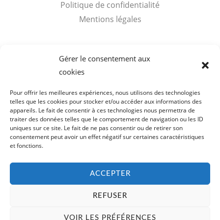
Politique de confidentialité
Mentions légales
Accès rapides
Gérer le consentement aux
cookies
Mon compte
Panier
Pour offrir les meilleures expériences, nous utilisons des technologies
telles que les cookies pour stocker et/ou accéder aux informations des
appareils. Le fait de consentir à ces technologies nous permettra de
traiter des données telles que le comportement de navigation ou les ID
uniques sur ce site. Le fait de ne pas consentir ou de retirer son
consentement peut avoir un effet négatif sur certaines caractéristiques
Copyright © 2026 Visites Cognac Voyer Vaudon. SARL de
et fonctions.
Bibardies - SIRET : 398 159 178 00019
ACCEPTER
REFUSER
English
(
Anglais
)
Français
VOIR LES PRÉFÉRENCES