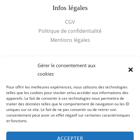
Infos légales
CGV
Politique de confidentialité
Mentions légales
Accès rapides
Gérer le consentement aux
cookies
Mon compte
Panier
Pour offrir les meilleures expériences, nous utilisons des technologies
telles que les cookies pour stocker et/ou accéder aux informations des
appareils. Le fait de consentir à ces technologies nous permettra de
traiter des données telles que le comportement de navigation ou les ID
uniques sur ce site. Le fait de ne pas consentir ou de retirer son
consentement peut avoir un effet négatif sur certaines caractéristiques
Copyright © 2026 Visites Cognac Voyer Vaudon. SARL de
et fonctions.
Bibardies - SIRET : 398 159 178 00019
ACCEPTER