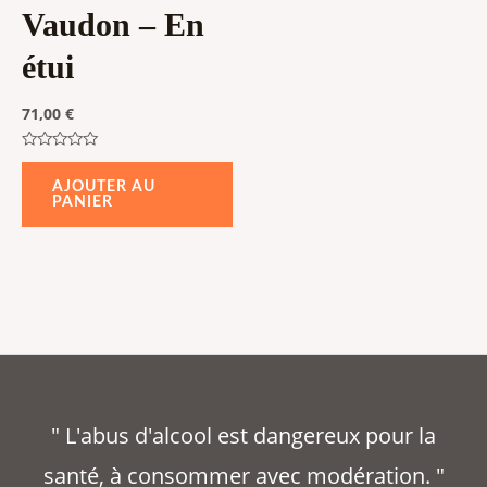
Vaudon – En
étui
71,00
€
Note
0
AJOUTER AU
sur
PANIER
5
" L'abus d'alcool est dangereux pour la
santé, à consommer avec modération. "