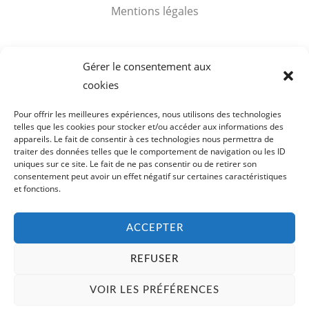
Mentions légales
Accès rapides
Gérer le consentement aux
cookies
Mon compte
Panier
Pour offrir les meilleures expériences, nous utilisons des technologies
telles que les cookies pour stocker et/ou accéder aux informations des
appareils. Le fait de consentir à ces technologies nous permettra de
traiter des données telles que le comportement de navigation ou les ID
uniques sur ce site. Le fait de ne pas consentir ou de retirer son
consentement peut avoir un effet négatif sur certaines caractéristiques
Copyright © 2026 Visites Cognac Voyer Vaudon. SARL de
et fonctions.
Bibardies - SIRET : 398 159 178 00019
ACCEPTER
REFUSER
English
(
Anglais
)
Français
VOIR LES PRÉFÉRENCES