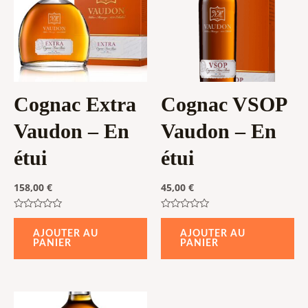
Cognac Extra
Cognac VSOP
Vaudon – En
Vaudon – En
étui
étui
158,00
€
45,00
€
Note
Note
0
0
AJOUTER AU
AJOUTER AU
sur
sur
PANIER
PANIER
5
5