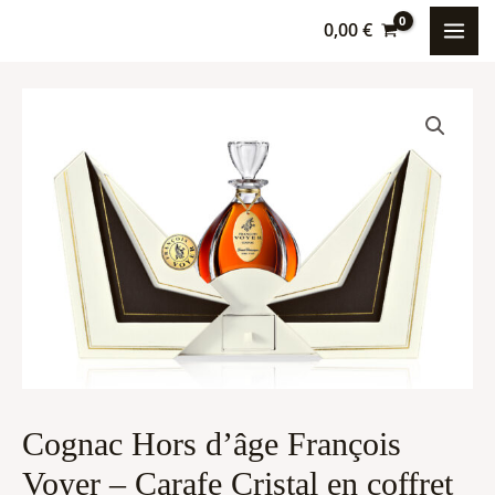
Aller
MAI
0,00
€
au
ME
contenu
quantité
de
Cognac
Hors
d'âge
François
Voyer
-
Carafe
Cristal
en
Cognac Hors d’âge François
coffret
Voyer – Carafe Cristal en coffret