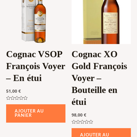
Cognac VSOP
Cognac XO
François Voyer
Gold François
– En étui
Voyer –
Bouteille en
51,00
€
étui
Note
0
AJOUTER AU
sur
98,00
€
PANIER
5
Note
0
AJOUTER AU
sur