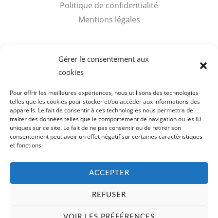
Politique de confidentialité
Mentions légales
Accès rapides
Gérer le consentement aux
cookies
Mon compte
Panier
Pour offrir les meilleures expériences, nous utilisons des technologies
telles que les cookies pour stocker et/ou accéder aux informations des
appareils. Le fait de consentir à ces technologies nous permettra de
traiter des données telles que le comportement de navigation ou les ID
uniques sur ce site. Le fait de ne pas consentir ou de retirer son
consentement peut avoir un effet négatif sur certaines caractéristiques
Copyright © 2026 Visites Cognac Voyer Vaudon. SARL de
et fonctions.
Bibardies - SIRET : 398 159 178 00019
ACCEPTER
REFUSER
English
(
Anglais
)
Français
VOIR LES PRÉFÉRENCES