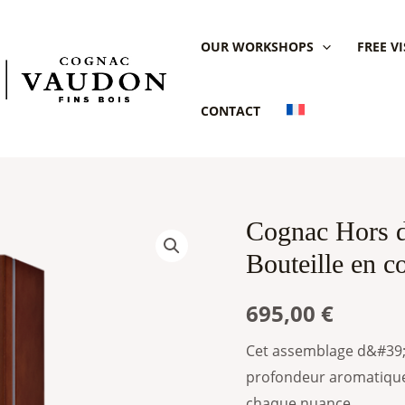
OUR WORKSHOPS
FREE VI
CONTACT
Cognac Hors d
Cognac
Hors
Bouteille en co
d'âge
François
695,00
€
Voyer
Cet assemblage d&#39;
-
profondeur aromatique
Bouteille
chaque nuance.