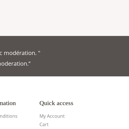
c modération. "
moderation.”
mation
Quick access
nditions
My Account
Cart