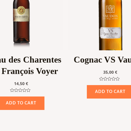
au des Charentes
Cognac VS Va
 François Voyer
35,00
€
14,50
€
Rated
0
ADD TO CART
out
Rated
of
0
5
ADD TO CART
out
of
5