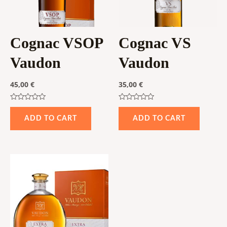
Cognac VSOP
Cognac VS
Vaudon
Vaudon
45,00
€
35,00
€
Rated
Rated
0
0
ADD TO CART
ADD TO CART
out
out
of
of
5
5