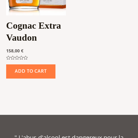
Cognac Extra
Vaudon
158,00
€
Rated
0
ADD TO CART
out
of
5
" L'abus d'alcool est dangereux pour la