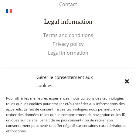
Contact
Legal information
Terms and conditions
Privacy policy
Legal information
Quick access
Gérer le consentement aux
cookies
My Account
Cart
Pour offrir les meilleures expériences, nous utilisons des technologies
telles que les cookies pour stocker et/ou accéder aux informations des
appareils. Le fait de consentir à ces technologies nous permettra de
traiter des données telles que le comportement de navigation ou les ID
uniques sur ce site. Le fait de ne pas consentir ou de retirer son
consentement peut avoir un effet négatif sur certaines caractéristiques
Copyright © 2026 Visits Cognac Voyer Vaudon. SARL de
et fonctions.
Bibardies - SIRET : 398 159 178 00019