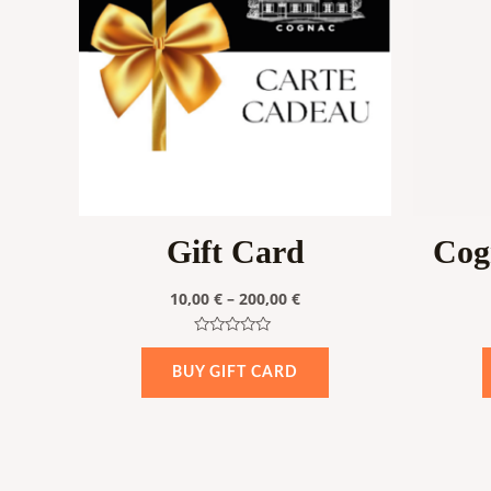
multiple
variants.
The
options
may
be
chosen
on
Gift Card
Cog
the
product
10,00
€
–
200,00
€
page
Rated
0
BUY GIFT CARD
out
of
5