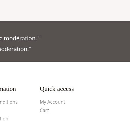
c modération. "
moderation.”
mation
Quick access
nditions
My Account
Cart
tion