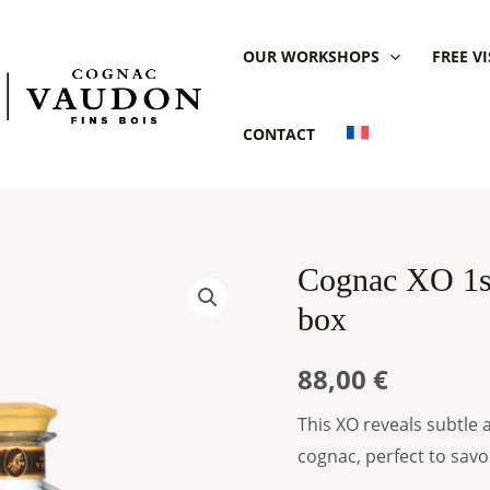
OUR WORKSHOPS
FREE VI
CONTACT
Cognac XO 1st 
Cognac
XO
box
1st
Cru
88,00
€
François
This XO reveals subtle 
Voyer
cognac, perfect to savor
-