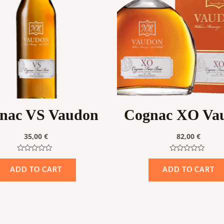
nac VS Vaudon
Cognac XO Va
35,00
€
82,00
€
Rated
Rated
0
0
ADD TO CART
ADD TO CART
out
out
of
of
5
5