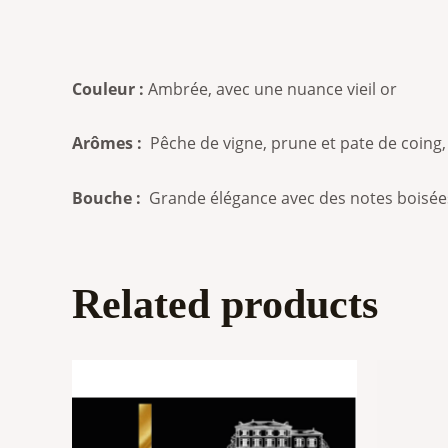
Couleur :
Ambrée, avec une nuance vieil or
Arômes :
Pêche de vigne, prune et pate de coing, é
Bouche :
Grande élégance avec des notes boisées
Related products
Price
This
range:
product
10,00 €
through
has
200,00 €